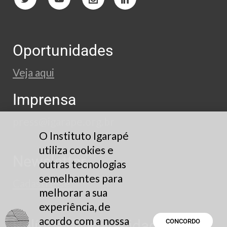
Oportunidades
Veja aqui
Imprensa
press@igarape.org.br
O Instituto Igarapé
utiliza cookies e
Newsletter
outras tecnologias
semelhantes para
Cadastre-se
melhorar a sua
experiência, de
acordo com a nossa
Política de Privacidade
CONCORDO