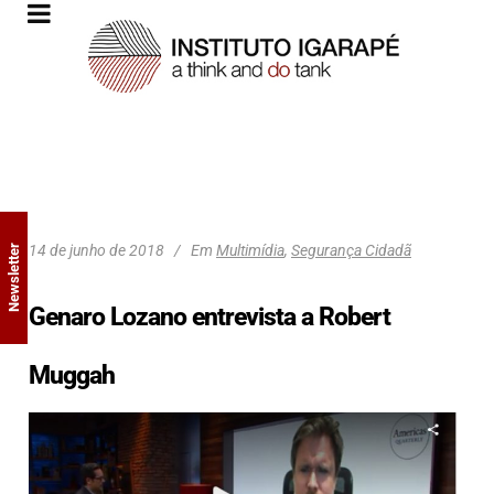
14 de junho de 2018
Em
Multimídia
,
Segurança Cidadã
Newsletter
Genaro Lozano entrevista a Robert
Muggah