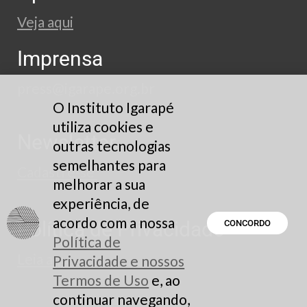
Veja aqui
Imprensa
press@igarape.org.br
O Instituto Igarapé
utiliza cookies e
Newsletter
outras tecnologias
semelhantes para
Cadastre-se
melhorar a sua
experiência, de
acordo com a nossa
Política de Privacidade
CONCORDO
Política de
Leia aqui
Privacidade e nossos
Termos de Uso
e, ao
continuar navegando,