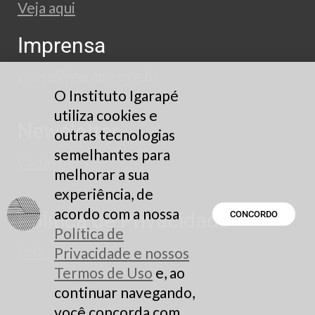
Veja aqui
Imprensa
press@igarape.org.br
O Instituto Igarapé
utiliza cookies e
Newsletter
outras tecnologias
semelhantes para
Cadastre-se
melhorar a sua
experiência, de
acordo com a nossa
Política de Privacidade
CONCORDO
Política de
Leia aqui
Privacidade e nossos
Termos de Uso
e, ao
continuar navegando,
você concorda com