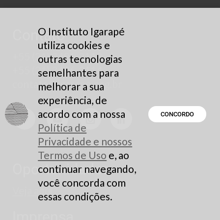
O Instituto Igarapé
Contato
utiliza cookies e
+55 (21) 3496-2113
outras tecnologias
+55 (21) 3496-2114
semelhantes para
contato@igarape.org.br
melhorar a sua
experiência, de
acordo com a nossa
CONCORDO
Política de
Privacidade e nossos
Termos de Uso
e, ao
Oportunidades
continuar navegando,
você concorda com
Veja aqui
essas condições.
Imprensa